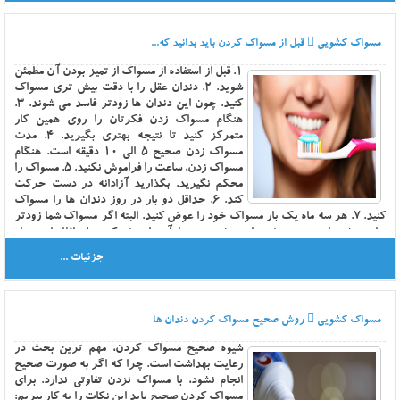
رديف قرار گرفته باشند. 4. مسواک خوب نبايد پس از مدتي، پرزهاي آن پخش
شوند و خاصيت ارتجاعي خود را از دست بدهند. 5. ترجيحاً دسته مسواک مستقيم
باشد و خميدگي بيش از حد نداشته باشد. چرا که مسواک هايي که دسته مستقيم
مسواک کشویی
قبل از مسواک کردن باید بدانید که...
دارند، قدرت پاک کنندگي بيش تري دارند. 6. اگر قسمت مويي مسواک به شکل 8
باشد، قدرت پاک کنندگي بيش تري دارند. 7. براي کودکان مسواک هايي با سر
1. قبل از استفاده از مسواک از تميز بودن آن مطمئن
کوچک، دسته ضخيم و الياف نرم مناسب است.
شويد. 2. دندان عقل را با دقت بيش تري مسواک
کنيد. چون اين دندان ها زودتر فاسد مي شوند. 3.
هنگام مسواک زدن فکرتان را روي همين کار
متمرکز کنيد تا نتيجه بهتري بگيريد. 4. مدت
مسواک زدن صحيح 5 الي 10 دقيقه است. هنگام
مسواک زدن، ساعت را فراموش نکنيد. 5. مسواک را
محکم نگيريد. بگذاريد آزادانه در دست حرکت
کند. 6. حداقل دو بار در روز دندان ها را مسواک
کنيد. 7. هر سه ماه يک بار مسواک خود را عوض کنيد. البته اگر مسواک شما زودتر
ساييده شده است، به محض ساييده شدن پرزها، آن را عوض کنيد. 8. بلافاصله بعد از
خوردن نوشيدني هاي اسيدي مثل نوشابه، آب پرتقال و ... مسواک نزنيد. چون اسيد
1397-09-26
جزئیات ...
اين نوشيدني ها ميناي دندان را ضعيف مي کند و مسواک زدن باعث فرسايش آن مي
شود. حداقل نيم ساعت بعد از نوشيدن صبر کنيد تا مواد معدني از دست رفته دوباره
جذب مينا شود.
مسواک کشویی
روش صحیح مسواک کردن دندان ها
شيوه صحيح مسواک کردن، مهم ترين بحث در
رعايت بهداشت است. چرا که اگر به صورت صحيح
انجام نشود، با مسواک نزدن تفاوتي ندارد. براي
مسواک کردن صحيح بايد اين نکات را به کار ببريم: