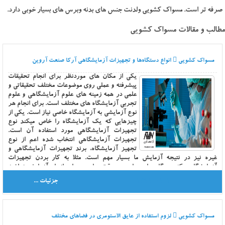
صرفه تر است. مسواک کشویی ولدنت جنس های بدنه وبرس های بسیار خوبی دارد.
مطالب و مقالات مسواک کشویی
مسواک کشویی
انواع دستگاه‌ها و تجهیزات آزمایشگاهی آرکا صنعت آروین
یکی از مکان های موردنظر برای انجام تحقیقات
پیشرفته و عملی روی موضوعات مختلف تحقیقاتی و
علمی در همه زمینه های علوم آزمایشگاهی و علوم
تجربی آزمایشگاه های مختلف است. برای انجام هر
نوع آزمایشی به آزمایشگاه خاصی نیاز است. یکی از
چیزهایی که یک آزمایشگاه را خاص میکند نوع
تجهیزات آزمایشگاهی مورد استفاده آن است.
تجهیزات آزمایشگاهی انتخاب شده اعم از نوع
تجهیز آزمایشگاه، برند تجهیزات آزمایشگاهی و
غیره نیز در نتیجه آزمایش ما بسیار مهم است. مثلا به کار بردن تجهیزات
آزمایشگاهی که دستگاه های مناسب و دقت مناسب برای انجام آزمایش نداشته
باشند نتیجه مناسبی به آزمایش ما نمی دهند. به همین دلیل است که برای راه اندازی
1399-09-10
جزئیات ...
آزمایشگاه مهم است که با مشاورین زبده و متخصص این امر مشورت کرد و نوع
مناسب تجهیز آزمایشگاه خود را انتخاب نمود. همچنین یکی دیگر از چیزهایی که
باعث داشتن یک آزمایشگاه حرفه ای می شود علاوه بر تجهیز آزمایشگاه مناسب و
دقیق و برند آن، داشتن محققین زبده و کاردان است که بتوانند به خوبی از دستگاه ها
مسواک کشویی
لزوم استفاده از عایق الاستومری در فضاهای مختلف
و تجهیز آزمایشگاه استفاده کنند. زیرا تنها داشتن تجهیز آزمایشگاه بدون داشتن