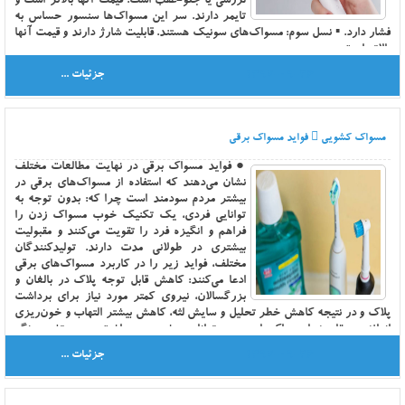
لرزشی یا جلو-عقب است. قیمت آنها بالاتر است و
استفاده شوند، باعث خون مردگی، خونریزی داخلی و حتی مرگ می شوند. هپارین
تایمر دارند. سر این مسواک‌ها سنسور حساس به
تزریقی است و باید در بیمارستان استفاده شود. قرص وارفارین را افرادی که به آن
فشار دارد. ▪ نسل سوم: مسواک‌های سونیک هستند. قابلیت شارژ دارند و قیمت آنها
نیاز دارند، می توانند در خانه مصرف کنند ولی حتما با نظر و تجویز پزشک. افرادی
بالاتر است.
که وارفارین مصرف می کنند، حتما باید موقع مسواک زدن محتاط باشند و از مسواک
1397-09-26
جزئیات ...
های نرم استفاده کنند تا خونریزی در لثه ایجاد نشود.
مسواک کشویی
فواید مسواک برقی
● فواید مسواک برقی در نهایت مطالعات مختلف
نشان می‌دهند که استفاده از مسواک‌های برقی در
بیشتر مردم سودمند است چرا که: بدون توجه به
توانایی فردی، یک تکنیک خوب مسواک زدن را
فراهم و انگیزه فرد را تقویت می‌کنند و مقبولیت
بیشتری در طولانی مدت دارند. تولیدکنندگان
مختلف، فواید زیر را در کاربرد مسواک‌های برقی
ادعا می‌کنند: کاهش قابل توجه پلاک در بالغان و
بزرگسالان، نیروی کمتر مورد نیاز برای برداشت
پلاک و در نتیجه کاهش خطر تحلیل و سایش لثه، کاهش بیشتر التهاب و خون‌ریزی
از لثه در مقایسه با مسواک‌های دستی، توانایی بیشتر در برداشت جرم و تغییر رنگ
دندان‌ها در مقایسه با مسواک دستی، به دلیل سر کوچک و دسترسی آسان به نواحی
1397-09-26
جزئیات ...
مختلف دهان، کودکان به استفاده از این مسواک‌ها راغب‌ترند.