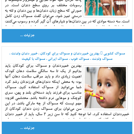
پاک کردن کلیه مواد غذایی و میکروارگانیسم‌ها و
رسوبات مختلف بر روی سطح دندان است. در
صورتی که سطح زبان، دندان‌ها و بین دندان‌ و لثه به
درستی تمیز شود، می‌توان گفت مسواک زدن کامل
است. سه دسته موادی که در بین دندان‌ها و شیار‌های آن گیر کرده و رسوب می‌کنند:
ـ مواد غذایی استفاده شده در طول روز ـ پروتئین‌های بزاق و مواد تجزیه شده توسط
آنزیم‌ها و میکروب‌های موجود در دهان ـ میکروارگانیسم‌هایی که به طور طبیعی در
1398-01-31
جزئیات ...
دهان هستند. به طور کل هدف اصلی مسواک زدن زدودن این مواد از دندان‌هاست.
متخصصین در امر بهداشت دههان و دندان میب گویند مسواک زدن اصولی و درست
باید بین 5 تا 7 دقیقه زمان ببرد. تلاش کنید تا در طول روز بعد از وعده های غذایی
مسواک کشویی
بهترین خمیردندان و مسواک برای کودکان ، خمیر دندان ولدنت ،
حتما از نخ دندان استفاده کنید. خمیر دندان حاوی فلوراید نیز تا میزان زیادی به بهبود
مسواک ولدنت ، مسواک خوب ، مسواک ایرانی ، مسواک با کیفیت
بهداسشت دهان و دندان شما کمک می کند. نمونه های متفاوتی از مسواک ولدنت و
خمیردندان ولدنت به عنوان یک محصول بهداشتی ایرانی، تولید شده است و در بخش
بهترین خمیردندان و مسواک برای کودکان باید
محصولات وب سایت ولدنت قابل مشاهده است.
بدانیم از یک تا سه سالگی سلامت دهان کودک
اهمیت زیادی داد و باید مراقب سلامت دهان آنها
بود؛ به محض اینکه دندان‌های فرزندتان رشد کرد
شما می‌توانید از مسواک استفاده کنید، مسواک
مناسب برای فرزند باید دسته‌ای بلند و پهن، سری
کوچک و مو‌هایی نرم داشته باشد. محتشمی افزود:
مهم نیست که مسواک از چه مارکی باشد، در این
سن می‌توان برای مسواک زدن دندان کودکان از
خمیردندان استفاده کرد، اما توجه کنید که تا سن زیر 2 سال، باید از خمیر دندان
مخصوص کودکان که بدون فلوراید است، به حجم یک عدس، استفاده شود. برای
کودک بالای ۲ سال باید از خمیر دندان مخصوص کودکان حاوی فلوراید استفاده کرد،
1398-01-24
جزئیات ...
همانند مسواک نیز مارک خمیر دندان و ایرانی یا خارجی بودن تفاوت چندانی از نظر