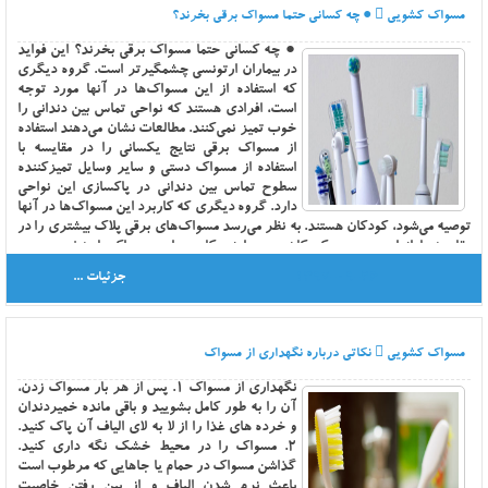
مسواک کشویی
● چه کسانی حتما مسواک برقی بخرند؟
● چه کسانی حتما مسواک برقی بخرند؟ این فواید
در بیماران ارتونسی چشمگیرتر است. گروه دیگری
که استفاده از این مسواک‌ها در آنها مورد توجه
است، افرادی هستند که نواحی تماس بین دندانی را
خوب تمیز نمی‌کنند. مطالعات نشان می‌دهند استفاده
از مسواک برقی نتایج یکسانی را در مقایسه با
استفاده از مسواک دستی و سایر وسایل تمیزکننده
سطوح تماس بین دندانی در پاکسازی این نواحی
دارد. گروه دیگری که کاربرد این مسواک‌ها در آنها
توصیه می‌شود، کودکان هستند. به نظر می‌رسد مسواک‌های برقی پلاک بیشتری را در
مقایسه با انواع دستی در کودکان برمی‌دارند. کاربرد این مسواک‌ها به‌خصوص در
کودکانی که دارای معلولیت ذهنی یا مهارت ناکافی برای مسواک زدن دستی هستند
1397-09-26
جزئیات ...
توصیه می‌شود.
مسواک کشویی
نکاتی درباره نگهداری از مسواک
نگهداري از مسواک 1. پس از هر بار مسواک زدن،
آن را به طور کامل بشوييد و باقي مانده خميردندان
و خرده هاي غذا را از لا به لاي الياف آن پاک کنيد.
2. مسواک را در محيط خشک نگه داري کنيد.
گذاشن مسواک در حمام يا جاهايي که مرطوب است
باعث نرم شدن الياف و از بين رفتن خاصيت