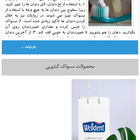
1. با استفاده از نخ دندان، لاي دندان ها را تميز کنيد،
زيرا سطوح بين دندان ها به هيچ وجه با استفاده از
مسواک تميز نمي شوند. در روايات نيز به خلال
کردن دندان ها تأکيد زيادي شده است. 2. مسواک
را خيس کرده و مقداري خميردندان روي آن
بگذاريد. دهان را هم بشوييد تا خميردندان به خوبي کف کند. 3. از آخرين دندان
سمت چپ فک بالا شروع کنيد و در جهت عقربه هاي ساعت ادامه دهيد. نوک موهاي
مسواک را در خط رويش دندان ها قرار دهيد و به سر مسواک زاويه 45 درجه بدهيد.
1397-09-26
جزئیات ...
سپس براي 20 ثانيه به سر مسواک حرکتي لرزش بدهيد و بعد از آن با حرکت
چرخشي خرده هاي غذا را از سطح لثه و دندان جدا کنيد. 4. با توجه به اندازه سر
مسواک، دندان ها را سه تا سه تا مسواک بزنيد. 5.سطح بيروني دندان هاي جلوي بالا
محصولات مسواک کشویی
و پايين را هم به اين طريق مسواک کنيد: مسواک را به حالت عمودي نگه داريد و با
حرکت آرام و با دامنه کوتاه به صورت جلو و عقب پشت دندان ها را تميز کنيد. 6.
سپس سطح جونده دندان ها( آسياي کوچک و بزرگ) را با حرکت رفت و برگشت
مسواک کنيد. 7. توجه داشته باشيد که سطح داخل گونه و زبان نيز بايد مسواک شود.
براي مسواک اين قسمت ها سر مسواک را آرام و با حالت چرخشي داخل گونه و
روي زبان حرکت دهيد. براي هرکدام بايد 30 ثانيه وقت بگذاريد. 8. در مرحله آخر
با يک ليوان آب، دهان تان را بشوييد. مي توانيد پس از شستن از دهان شويه هم
استفاده کنيد.