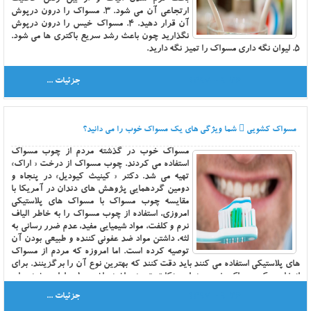
ارتجاعي آن مي شود. 3. مسواک را درون درپوش
آن قرار دهيد. 4. مسواک خيس را درون درپوش
نگذاريد چون باعث رشد سريع باکتري ها مي شود.
5. ليوان نگه داري مسواک را تميز نگه داريد.
1397-09-26
جزئیات ...
مسواک کشویی
شما ویژگی های یک مسواک خوب را می دانید؟
مسواک خوب در گذشته مردم از چوب مسواک
استفاده مي کردند. چوب مسواک از درخت « اراک»
تهيه مي شد. دکتر « کينيث کيوديل» در پنجاه و
دومين گردهمايي پژوهش هاي دندان در آمريکا با
مقايسه چوب مسواک با مسواک هاي پلاستيکي
امروزي، استفاده از چوب مسواک را به خاطر الياف
نرم و کلفت، مواد شيميايي مفيد، عدم ضرر رساني به
لثه، داشتن مواد ضد عفوني کننده و طبيعي بودن آن
توصيه کرده است. اما امروزه که مردم از مسواک
هاي پلاستيکي استفاده مي کنند بايد دقت کنند که بهترين نوع آن را برگزينند. براي
انتخاب يک مسواک خوب به اين نکات توجه داشته باشيد: 1. داراي رشته هاي
نايلوني و نرم و متوسط باشد تا به لثه ها آسيب نرساند. 2. اندازه سر آن متناسب با
1397-09-26
جزئیات ...
دهان فرد باشد. 3. الياف مسواک بايد در عرض 3 تا 4 رديف و در طول 10 تا 12