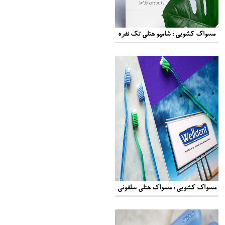
مسواک کشویی : شامپو هتلی تک نفره
مسواک کشویی : مسواک هتلی سلفونی