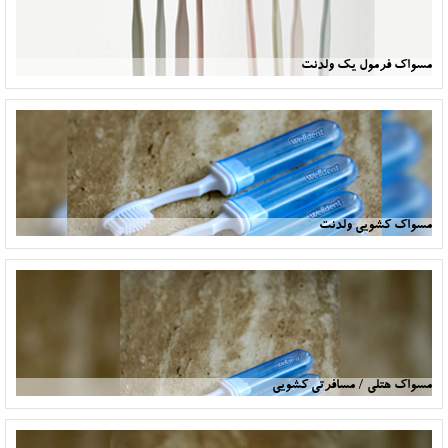
مسواک فرمول یک ولدنت
مسواک کشویی ولدنت
مسواک هتلی / مسافرتی کشویی